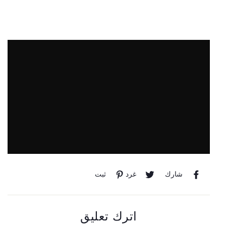
انشر
غرد
تثبيت
شارك
غرد
ثبت
في
على
على
الفيسبوك
تويتر
Pinterest
اترك تعليق